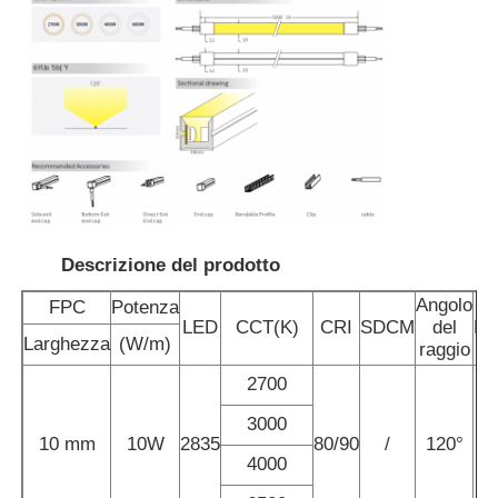
Fatory Tour
Controllo di qualità
Contattaci
Descrizione del prodotto
notizie
Angolo
FPC
Potenza
LED
CCT(K)
CRI
SDCM
del
LE
Larghezza
(W/m)
Tutti i casi
raggio
2700
Richiedere un preventivo
3000
10 mm
10W
2835
80/90
/
120°
1
4000
Luce di striscia al neon