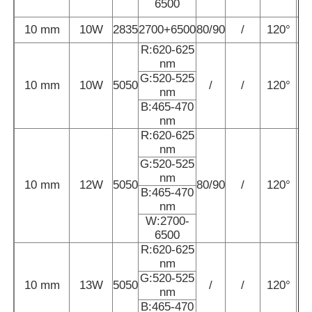
6500
10 mm
10W
2835
2700+6500
80/90
/
120°
1
Luce a striscia per lavastoviglie
R:620-625
nm
G:520-525
Luce a LED a 360°
10 mm
10W
5050
/
/
120°
nm
B:465-470
nm
Luce al neon 3D
R:620-625
nm
G:520-525
Striscia LED nuda
nm
10 mm
12W
5050
80/90
/
120°
B:465-470
nm
Modulo di CA LED
W:2700-
6500
R:620-625
Modulo LED a corrente continua
nm
G:520-525
10 mm
13W
5050
/
/
120°
nm
Grandi luci al neon
B:465-470