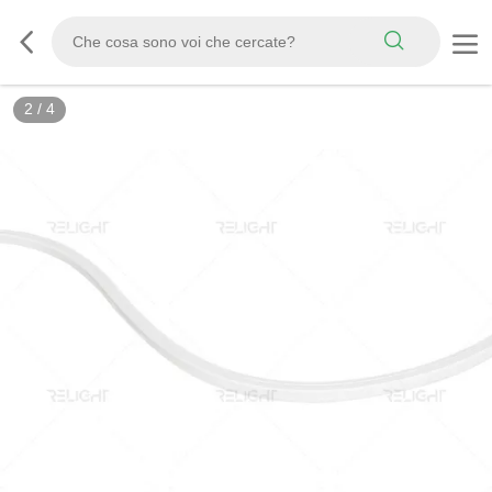
2
/
4