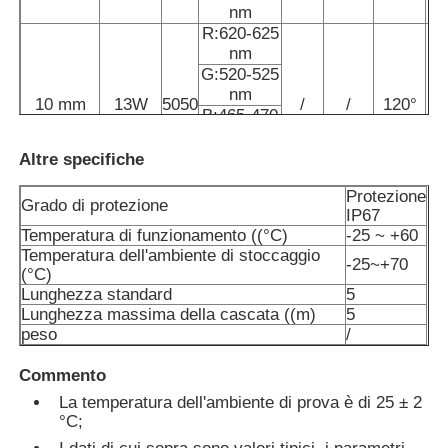
nm
R:620-625
Mini lavastoviglie
nm
G:520-525
nm
10 mm
13W
5050
/
/
120°
Barra luminosa per sauna
B:465-470
nm
W:2700-
Altre specifiche
Striscia LED ad alta efficienza
6500
Protezione
Grado di protezione
IP67
Temperatura di funzionamento ((°C)
-25 ~ +60
Apparecchi di illuminazione a LED
Temperatura dell'ambiente di stoccaggio
-25~+70
(°C)
Lunghezza standard
5
Flessibili lampadine a LED
Lunghezza massima della cascata ((m)
5
peso
/
Commento
La temperatura dell'ambiente di prova è di 25 ± 2
°C;