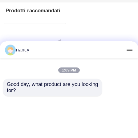
Prodotti raccomandati
nancy
1:09 PM
Good day, what product are you looking 
Striscia LED ad alta
for?
efficienza serie Top
Bend 1212 2835
2700K - 4000K 24V
Invia richiesta
RGBW