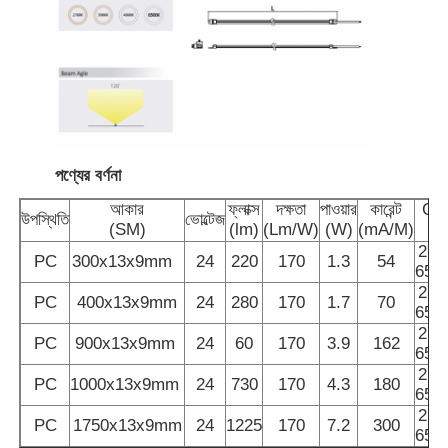
পণ্যের বর্ণনা
আকার
ফ্লাক্স
দক্ষতা
পাওয়ার
কারেন্ট
CC
উপস্থিতি
ভোল্টেজ
(SM)
(lm)
(Lm/W)
(W)
(mA/M)
(K
270
PC
300x13x9mm
24
220
170
1.3
54
650
270
PC
400x13x9mm
24
280
170
1.7
70
650
বাড়ি
270
PC
900x13x9mm
24
60
170
3.9
162
650
270
পণ্য
PC
1000x13x9mm
24
730
170
4.3
180
650
270
PC
1750x13x9mm
24
1225
170
7.2
300
650
আমাদের সম্পর্কে