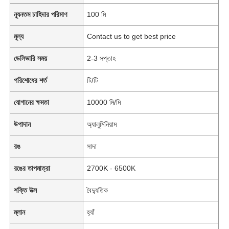
ন্যূনতম চাহিদার পরিমাণ
100 মি
মূল্য
Contact us to get best price
ডেলিভারি সময়
2-3 সপ্তাহ
পরিশোধের শর্ত
টি/টি
যোগানের ক্ষমতা
10000 মি/মি
উপাদান
অ্যালুমিনিয়াম
রঙ
সাদা
রঙের তাপমাত্রা
2700K - 6500K
শক্তি উত্স
বৈদ্যুতিক
ম্লান
হ্যাঁ