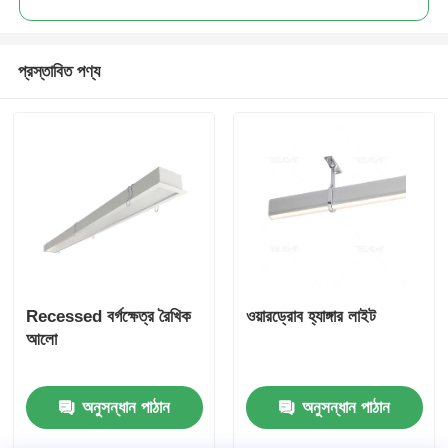
প্রস্তাবিত পণ্য
Recessed বর্গক্ষেত্র রৈখিক
ওয়ারড্রোব হ্যাঙ্গার লাইট
আলো
অনুসন্ধান পাঠান
অনুসন্ধান পাঠান