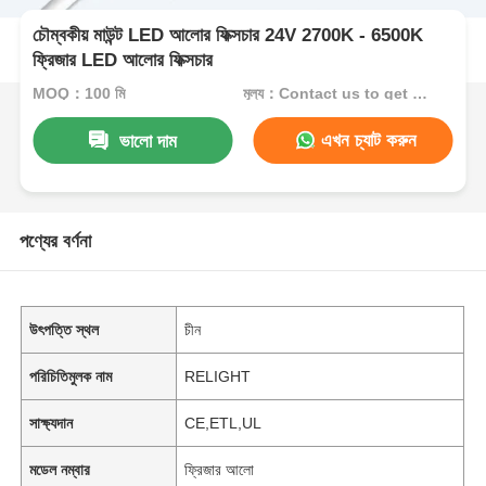
চৌম্বকীয় মাউন্ট LED আলোর ফিক্সচার 24V 2700K - 6500K
ফ্রিজার LED আলোর ফিক্সচার
MOQ：100 মি
মূল্য：Contact us to get best price
এখন চ্যাট করুন
ভালো দাম
পণ্যের বর্ণনা
উৎপত্তি স্থল
চীন
পরিচিতিমুলক নাম
RELIGHT
সাক্ষ্যদান
CE,ETL,UL
মডেল নম্বার
ফ্রিজার আলো