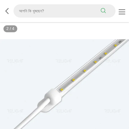
2
/
4