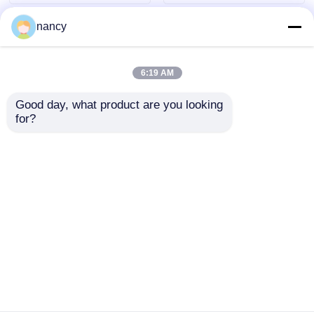
nancy
6:19 AM
Good day, what product are you looking 
for?
24V উচ্চ দক্ষতা শেল্ফ LED
1612 IP20 LED আলো
আলোর ফিক্সচার 2700K
ফিক্সচার 2700K 24V উচ্চ
চৌম্বকীয় মাউন্ট 1610
দক্ষতা সম্পন্ন তাকের নিচের
LED আলো
অনুসন্ধান পাঠান
অনুসন্ধান পাঠান
বাড়ি
আমাদের সম্পর্কে
আমাদের সাথে যোগাযোগ করুন
Desktop Site
সাইট ম্যাপ
গোপনীয়তা নীতি