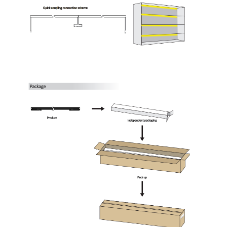
ওয়াল ওয়াশার স্ট্রিপ লাইট
360° LED আলো
থ্রিডি নিওন লাইট
খালি এলইডি স্ট্রিপ
এসি LED মডিউল
DC LED মডিউল
বড় নিওন লাইট