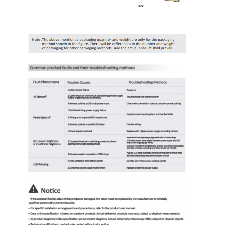
ছোট ওয়াল ওয়াশার
সোনা লাইট বার
উচ্চ দক্ষতা LED স্ট্রিপ
এলইডি আলো ডিভাইস
নমনীয় এলইডি লাইট শীট