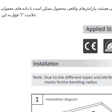
علامت "/" فوق به این معنی است که این پارامتر در حال حاضر مورد نیاز نیست.