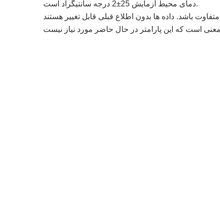
دمای محیط آزمایش 25±2 درجه سانتیگراد است.