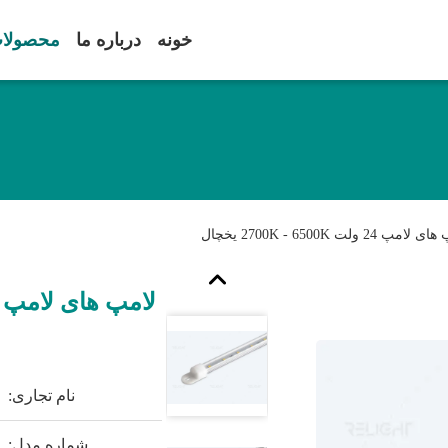
خونه
درباره ما
محصولا
لت 2700K - 6500K یخچال
نام تجاری:
شماره مدل: