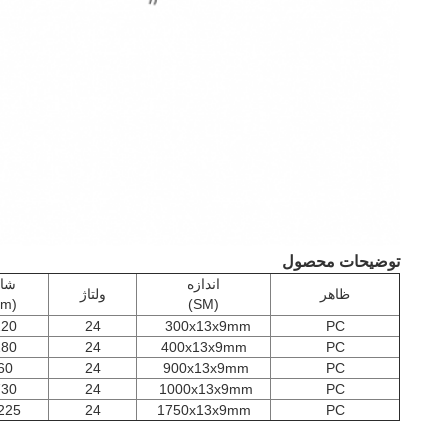
توضیحات محصول
اندازه
شار
ظاهر
ولتاژ
(lm)
(SM)
220
24
300x13x9mm
PC
280
24
400x13x9mm
PC
60
24
900x13x9mm
PC
730
24
1000x13x9mm
PC
225
24
1750x13x9mm
PC