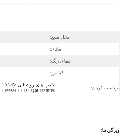
محل منبع:
مادی:
دمای رنگ:
کم نور:
لامپ های روشنایی LED 24V,چراغ های ال ای دی 2700K,6500K فریزر چراغ های LED
برجسته کردن:
 Freezer LED Light Fixtures
ویژگی ها: