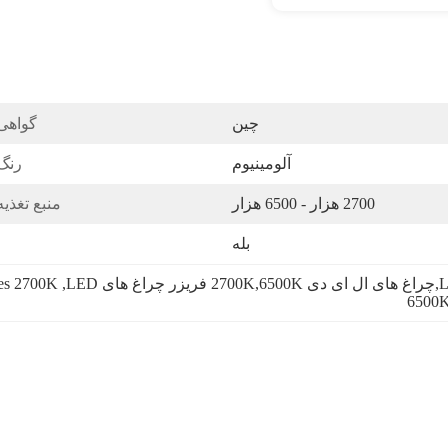
چین
گواهی
آلومینیوم
رنگ
2700 هزار - 6500 هزار
منبع تغذیه
بله
res 2700K
, 
6500K