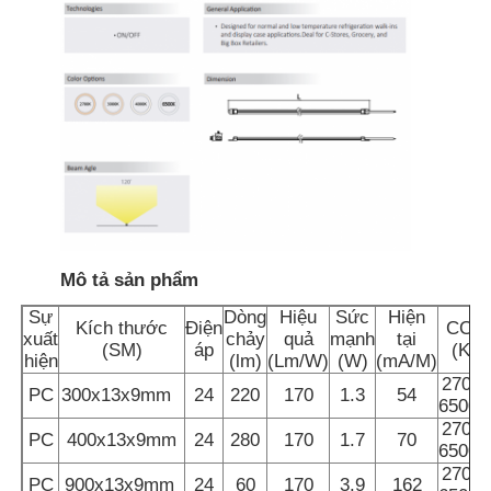
Mô tả sản phẩm
Sự
Dòng
Hiệu
Sức
Hiện
Kích thước
Điện
CCT
xuất
chảy
quả
mạnh
tại
Nhà
(SM)
áp
(K)
hiện
(lm)
(Lm/W)
(W)
(mA/M)
2700-
PC
300x13x9mm
24
220
170
1.3
54
6500K
Sản phẩm
2700-
PC
400x13x9mm
24
280
170
1.7
70
6500K
2700-
PC
900x13x9mm
24
60
170
3.9
162
Về chúng tôi