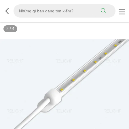
2
/
4