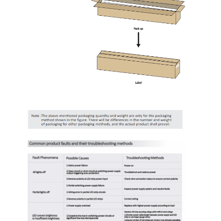
Đèn Rửa Tường Mini
Thanh Đèn Xông Hơi
Dải LED hiệu quả cao
Đèn đèn LED
Tấm đèn LED linh hoạt