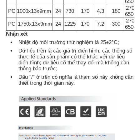
6500K
2700-
PC
1000x13x9mm
24
730
170
4.3
180
6500K
Tham quan nhà máy
2700-
PC
1750x13x9mm
24
1225
170
7.2
300
6500K
Nhận xét
Kiểm soát chất lượng
Nhiệt độ môi trường thử nghiệm là 25±2°C;
Dữ liệu trên là các giá trị điển hình, các thông số
thực tế của sản phẩm có thể khác với dữ liệu
Liên hệ chúng tôi
điển hình; dữ liệu có thể thay đổi mà không cần
thông báo trước;
Dấu "/" ở trên có nghĩa là tham số này không cần
Tin tức
thiết trong thời gian này.
Tất cả các trường hợp
Yêu cầu báo giá
Ánh sáng dải neon