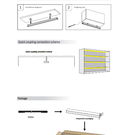
Ánh sáng dải máy giặt tường
Ánh sáng LED 360°
Ánh sáng Neon 3D
Dải LED trần
Mô-đun đèn LED xoay chiều
Mô-đun DC LED
Đèn Neon lớn