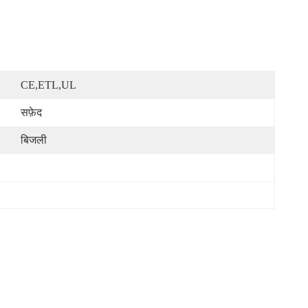
CE,ETL,UL
सफ़ेद
बिजली