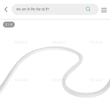
2
/
4