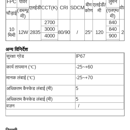
FPC
पावर
लुमेन
बीम
एलईडी/
एलईडी
CCT(K)
CRI
SDCM
वोल्टे
(डब्ल्यू/
(एलएम/
कोण
मी
चौड़ाई
मी)
मी)
2700
840
3000
840
10
12W
2835
80/90
/
25°
120
24V
मिमी
4000
900
6500
900
अन्य विनिर्देश
सुरक्षा ग्रेड
IP67
कार्य तापमान (℃)
-25~+60
मानक लंबाई (℃)
-25~+70
अधिकतम कैस्केड लंबाई (मी)
5
होम
अधिकतम कैस्केड लंबाई (मी)
5
वज़न
/
उत्पाद
हमारे बारे में