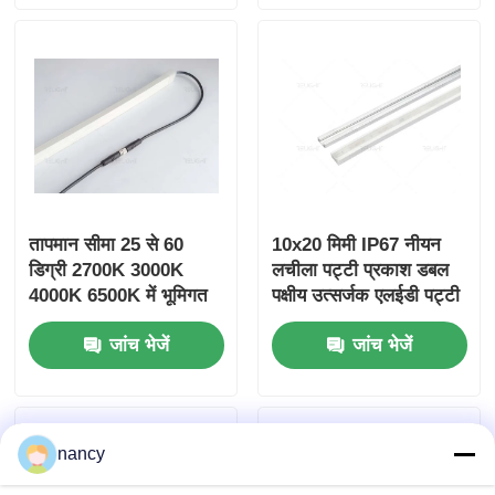
उपयुक्त
तापमान सीमा 25 से 60
10x20 मिमी IP67 नीयन
डिग्री 2700K 3000K
लचीला पट्टी प्रकाश डबल
4000K 6500K में भूमिगत
पक्षीय उत्सर्जक एलईडी पट्टी
लैंप रंग तापमान 120 डिग्री
जांच भेजें
जांच भेजें
बीम कोण DC24V IP67
रेटेड
nancy