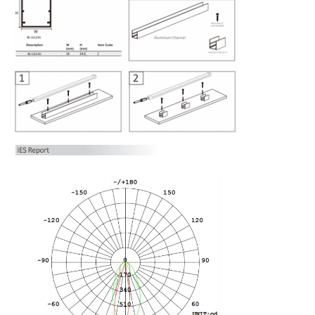
दीवार वाशर पट्टी प्रकाश
360° एलईडी लाइट
थ्री-डी नीयन लाइट
नंगी एलईडी पट्टी
एसी एलईडी मॉड्यूल
डीसी एलईडी मॉड्यूल
बड़ा नीयन प्रकाश