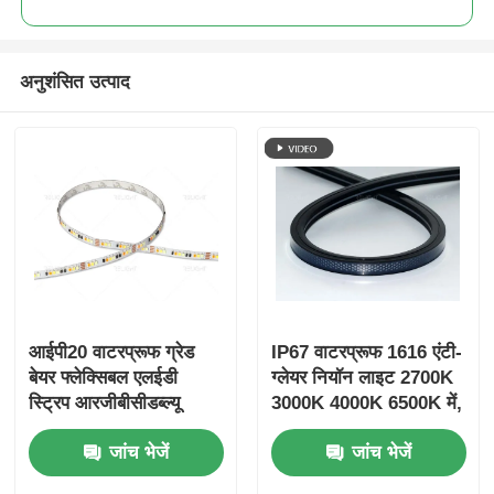
अनुशंसित उत्पाद
आईपी20 वाटरप्रूफ ग्रेड
IP67 वाटरप्रूफ 1616 एंटी-
बेयर फ्लेक्सिबल एलईडी
ग्लेयर नियॉन लाइट 2700K
स्ट्रिप आरजीबीसीडब्ल्यू
3000K 4000K 6500K में,
तापमान रेंज माइनस 25 से
जो लंबे समय तक चलने वाली
जांच भेजें
जांच भेजें
प्लस 40 डिग्री इनडोर
टिकाऊपन और UGR 10 से
लाइटिंग सिस्टम के लिए
कम के साथ आती है