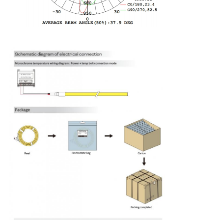
मिनी वॉल वॉशर
सौना लाइट बार
उच्च दक्षता एलईडी पट्टी
एलईडी प्रकाश जुड़नार
लचीली एलईडी लाइट शीट